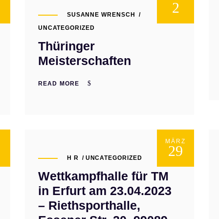
2
SUSANNE WRENSCH
UNCATEGORIZED
Thüringer
Meisterschaften
READ MORE
MÄRZ
29
H R
UNCATEGORIZED
Wettkampfhalle für TM
in Erfurt am 23.04.2023
– Riethsporthalle,