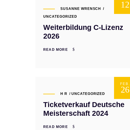
12
SUSANNE WRENSCH
UNCATEGORIZED
Weiterbildung C-Lizenz
2026
READ MORE
FEB.
26
H R
UNCATEGORIZED
Ticketverkauf Deutsche
Meisterschaft 2024
READ MORE