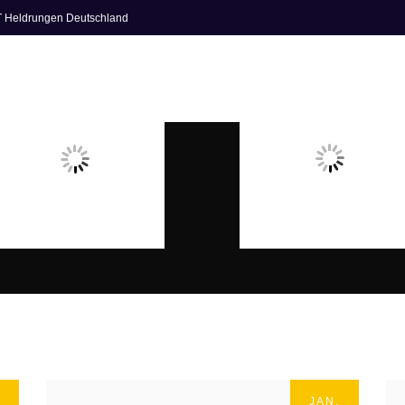
OT Heldrungen Deutschland
VERBAND
WETTKAMPFKALENDER
FOTOALBUM
JAN.