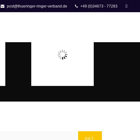
post@thueringer-ringer-verband.de
+49 (0)34673 - 77283
SOCIAL BOARD
DOWNLOADS
INTERN
OKT.