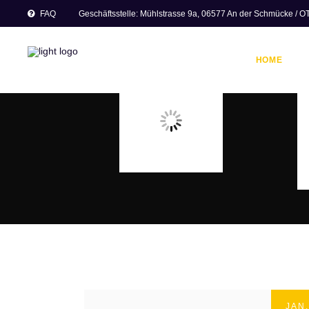
FAQ
Geschäftsstelle: Mühlstrasse 9a, 06577 An der Schmücke / 
HOME
JAN.