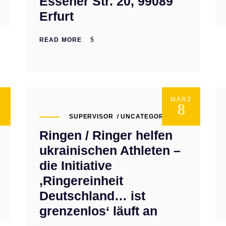
Essener Str. 20, 99089
Erfurt
READ MORE
I
MÄRZ
8
SUPERVISOR
UNCATEGORIZED
Ringen / Ringer helfen
ukrainischen Athleten –
die Initiative
‚Ringereinheit
Deutschland… ist
grenzenlos‘ läuft an