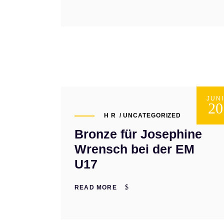
JUN
20
H R
UNCATEGORIZED
Bronze für Josephine
Wrensch bei der EM
U17
READ MORE